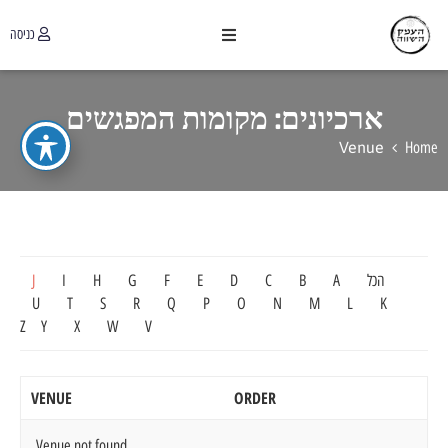
כניסה
ארכיונים:
מקומות המפגשים
Venue
Home
הכל
A
B
C
D
E
F
G
H
I
J
U
T
S
R
Q
P
O
N
M
L
K
Z
Y
X
W
V
VENUE
ORDER
Venue not found