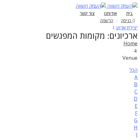
בית
אודותנו
צור קשר
כניסה
הרשמה
|
יצירת ארוע
ארכיונים:
מקומות המפגשים
Home
Venue
הכל
A
B
C
D
E
F
G
H
I