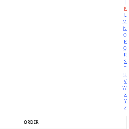
J
K
L
M
N
O
P
Q
R
S
T
U
V
W
X
Y
Z
ORDER