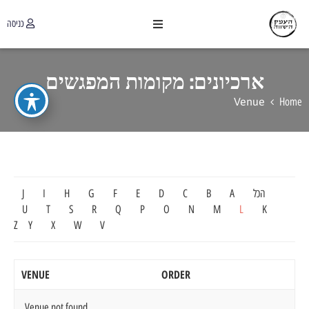
כניסה
ארכיונים:
מקומות המפגשים
Venue
Home
הכל
A
B
C
D
E
F
G
H
I
J
U
T
S
R
Q
P
O
N
M
L
K
Z
Y
X
W
V
VENUE
ORDER
Venue not found