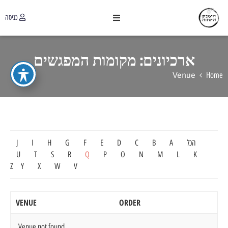
כניסה
ארכיונים:
מקומות המפגשים
Venue
Home
הכל
A
B
C
D
E
F
G
H
I
J
U
T
S
R
Q
P
O
N
M
L
K
Z
Y
X
W
V
VENUE
ORDER
Venue not found